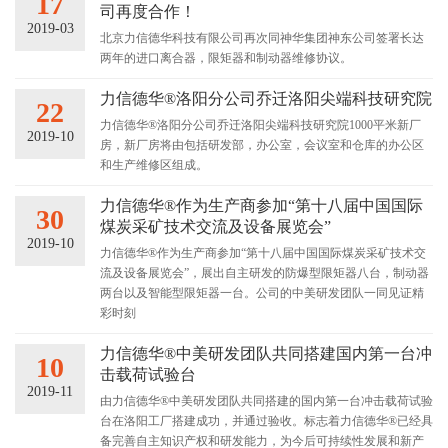
17
司再度合作！
2019-03
北京力信德华科技有限公司再次同神华集团神东公司签署长达
两年的进口离合器，限矩器和制动器维修协议。
力信德华®洛阳分公司乔迁洛阳尖端科技研究院
22
力信德华®洛阳分公司乔迁洛阳尖端科技研究院1000平米新厂
2019-10
房，新厂房将由包括研发部，办公室，会议室和仓库的办公区
和生产维修区组成。
力信德华®作为生产商参加“第十八届中国国际
30
煤炭采矿技术交流及设备展览会”
2019-10
力信德华®作为生产商参加“第十八届中国国际煤炭采矿技术交
流及设备展览会”，展出自主研发的防爆型限矩器八台，制动器
两台以及智能型限矩器一台。公司的中美研发团队一同见证精
彩时刻
力信德华®中美研发团队共同搭建国内第一台冲
10
击载荷试验台
2019-11
由力信德华®中美研发团队共同搭建的国内第一台冲击载荷试验
台在洛阳工厂搭建成功，并通过验收。标志着力信德华®已经具
备完善自主知识产权和研发能力，为今后可持续性发展和新产