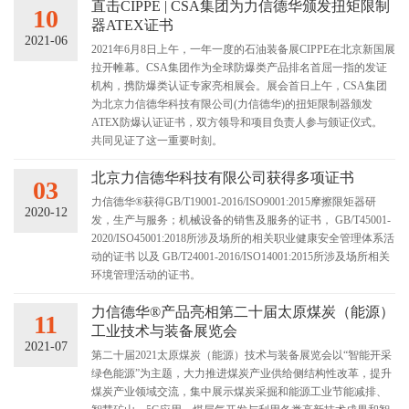
直击CIPPE | CSA集团为力信德华颁发扭矩限制
10
器ATEX证书
2021-06
2021年6月8日上午，一年一度的石油装备展CIPPE在北京新国展
拉开帷幕。CSA集团作为全球防爆类产品排名首屈一指的发证
机构，携防爆类认证专家亮相展会。展会首日上午，CSA集团
为北京力信德华科技有限公司(力信德华)的扭矩限制器颁发
ATEX防爆认证证书，双方领导和项目负责人参与颁证仪式。
共同见证了这一重要时刻。
北京力信德华科技有限公司获得多项证书
03
力信德华®获得GB/T19001-2016/ISO9001:2015摩擦限矩器研
2020-12
发，生产与服务；机械设备的销售及服务的证书， GB/T45001-
2020/ISO45001:2018所涉及场所的相关职业健康安全管理体系活
动的证书 以及 GB/T24001-2016/ISO14001:2015所涉及场所相关
环境管理活动的证书。
力信德华®产品亮相第二十届太原煤炭（能源）
11
工业技术与装备展览会
2021-07
第二十届2021太原煤炭（能源）技术与装备展览会以“智能开采
绿色能源”为主题，大力推进煤炭产业供给侧结构性改革，提升
煤炭产业领域交流，集中展示煤炭采掘和能源工业节能减排、