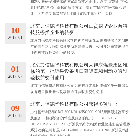
和制动器研发和测试的国家高新技术企业，通过“定制化”向众
多OEM客户提供卓越的解决方案，得到市场的广泛信赖和好
评，2021年受邀参加第121期《崛起中国》栏目采访。
北京力信德华科技有限公司由贸易型企业向科
10
技服务类企业的转变
2017-01
北京力信德华科技有限公司同神华神东煤炭集团签署了为期两
年的离合器，限矩器和制动器维修长协，公司开始由贸易型企
业向科技服务类企业的转变。
北京力信德华科技有限公司为神东煤炭集团维
01
修的第一批综采设备进口限矩器和制动器通过
2017-07
验收并交付使用
北京力信德华科技有限公司为神东煤炭集团维修的第一批综采
设备进口限矩器和制动器通过验收并交付使用。
北京力信德华科技有限公司获得多项证书
09
力信德华®获得GB/T19001-2016/ISO9001:2015摩擦限矩器研发
2017-12
及服务； 机械设备的销售及服务的证书， GB/T28001-
2016/OHSAS18001:2007所涉及场所的相关职业健康安全管理体
系活动的证书 以及 GB/T24001-2016/ISO14001:2015所涉及场所