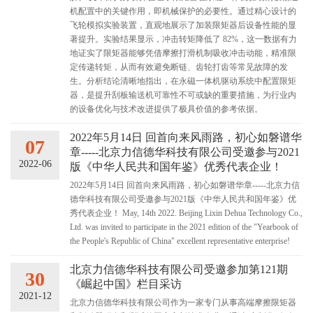
机配置中的关键作用，即机械保护的必要性。通过精心设计的
飞轮模拟实验装置，直观地展示了加装限矩器后设备性能的显
著提升。实验结果显示，冲击转矩降低了 82%，这一数据有力
地证实了限矩器能够凭借摩擦打滑机制吸收冲击动能，精准限
定传递转矩，从而有效避免断链、齿轮打齿等常见故障的发
生。分析结论清晰地指出，在永磁一体机驱动系统中配置限矩
器，是提升刮板输送机可靠性不可或缺的重要措施，为行业内
的设备优化与技术改进提供了极具价值的参考依据。
2022年5月14日 回首向来风雨路，初心如磐谱华
07
章-----北京力信德华科技有限公司受邀参与2021
2022-06
版《中华人民共和国年鉴》优秀代表企业！
2022年5月14日 回首向来风雨路，初心如磐谱华章-----北京力信
德华科技有限公司受邀参与2021版《中华人民共和国年鉴》优
秀代表企业！ May, 14th 2022. Beijing Lixin Dehua Technology Co.,
Ltd. was invited to participate in the 2021 edition of the "Yearbook of
the People's Republic of China" excellent representative enterprise!
北京力信德华科技有限公司受邀参加第121期
30
《崛起中国》栏目采访
2021-12
北京力信德华科技有限公司作为一家专门从事高端摩擦限矩器