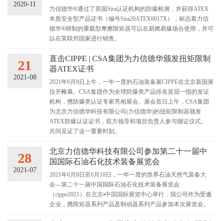
2020-11
力信德华®通过了英国Sira认证机构的防爆检测，并获得ATEX
本质安全型产品证书（编号Sira20ATEX6017X），标志着力信
德华®研制的重载型摩擦限矩器可以在易燃易爆场合使用，并可
以在英联邦国家进行销售。
直击CIPPE | CSA集团为力信德华颁发扭矩限制
21
器ATEX证书
2021-08
2021年6月8日上午，一年一度的石油装备展CIPPE在北京新国展
拉开帷幕。CSA集团作为全球防爆类产品排名首屈一指的发证
机构，携防爆类认证专家亮相展会。展会首日上午，CSA集团
为北京力信德华科技有限公司(力信德华)的扭矩限制器颁发
ATEX防爆认证证书，双方领导和项目负责人参与颁证仪式。
共同见证了这一重要时刻。
北京力信德华科技有限公司参加第二十一届中
28
国国际石油石化技术装备展览会
2021-07
2021年6月8日至6月10日，一年一度的世界石油天然气装备大
会---第二十一届中国国际石油石化技术装备展览会
（cippe2021）在北京▪中国国际展览中心举行，我公司作为受邀
企业，携限矩器系列产品及制动器系列产品参加本次展览会。