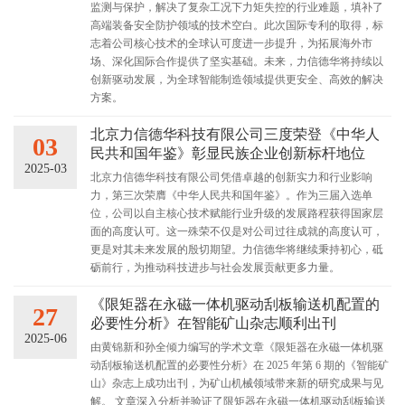
监测与保护，解决了复杂工况下力矩失控的行业难题，填补了
高端装备安全防护领域的技术空白。此次国际专利的取得，标
志着公司核心技术的全球认可度进一步提升，为拓展海外市
场、深化国际合作提供了坚实基础。未来，力信德华将持续以
创新驱动发展，为全球智能制造领域提供更安全、高效的解决
方案。
北京力信德华科技有限公司三度荣登《中华人
03
民共和国年鉴》彰显民族企业创新标杆地位
2025-03
北京力信德华科技有限公司凭借卓越的创新实力和行业影响
力，第三次荣膺《中华人民共和国年鉴》。作为三届入选单
位，公司以自主核心技术赋能行业升级的发展路程获得国家层
面的高度认可。这一殊荣不仅是对公司过往成就的高度认可，
更是对其未来发展的殷切期望。力信德华将继续秉持初心，砥
砺前行，为推动科技进步与社会发展贡献更多力量。
《限矩器在永磁一体机驱动刮板输送机配置的
27
必要性分析》在智能矿山杂志顺利出刊
2025-06
由黄锦新和孙全倾力编写的学术文章《限矩器在永磁一体机驱
动刮板输送机配置的必要性分析》在 2025 年第 6 期的《智能矿
山》杂志上成功出刊，为矿山机械领域带来新的研究成果与见
解。 文章深入分析并验证了限矩器在永磁一体机驱动刮板输送